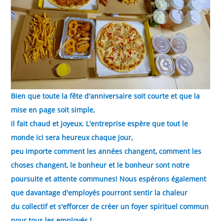
Bien que toute la fête d'anniversaire soit courte et que la
mise en page soit simple,
il fait chaud et joyeux. L'entreprise espère que tout le
monde ici sera heureux chaque jour,
peu importe comment les années changent, comment les
choses changent, le bonheur et le bonheur sont notre
poursuite et attente communes! Nous espérons également
que davantage d'employés pourront sentir la chaleur
du collectif et s'efforcer de créer un foyer spirituel commun
pour tous les employés !