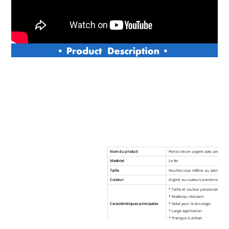
Nom du produit
Porte-clés en argent avec anneau d
Matériel
Le fer
Taille
Veuillez vous référer au tableau ci
Couleur
Argent ou couleurs personnalisées
* Taille et couleur personnalisées
* Matériau résistant
Caractéristiques principales
* Idéal pour le bricolage
*
Large application
* Pratique à utiliser
MOQ
500 pièces