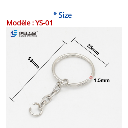
Usage
Créez votre propre porte-clés, fait
sac à main, etc.
Numéro de modèle
YS-01, YS-02
Heure de livraison
5-7 jours
Modèle : YS-01
Emballage
Emballage selon les exigences du c
Paiement
T/T, Western Union, Paypal, carte de
méthodes de livraison
DHL/UPS/Fedex/TNT et ainsi de sui