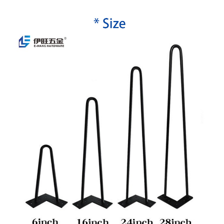
Usage
Utilisé pour la table, la table basse,
le canapé, etc.
Numéro de modèle
LG-01
Heure de livraison
5-7 jours
Emballage
1 pc/sac 4 pièces/'boîte. Pourrait 
Paiement
T/T, Western Union, Paypal, carte de
méthodes de livraison
DHL/UPS/Fedex/TNT et ainsi de sui