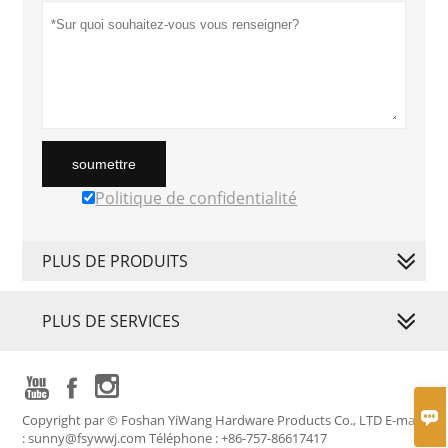
soumettre
Politique de confidentialité
PLUS DE PRODUITS
PLUS DE SERVICES




Copyright par © Foshan YiWang Hardware Products Co., LTD E-mail
: sunny@fsywwj.com Téléphone : +86-757-86617417