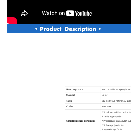
Nom du produit
Pied de table en épingle à café à 2 
Matériel
Le fer
Taille
Veuillez vous référer au tableau ci
Couleur
Noir et or
* Soudures solides de haute qualit
* Taille appropriée
Caractéristiques principales
* Protecteurs en caoutchouc gratui
* Scènes polyvalentes
* Assemblage facile
MOQ
1 ensemble (4 pièces)