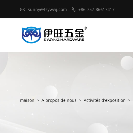

sunny@fsywwj.com
+86-757-86617417

maison
>
A propos de nous
>
Activités d'exposition
>