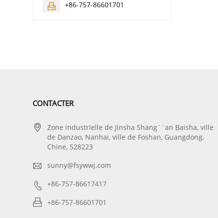
+86-757-86601701

CONTACTER

Zone industrielle de Jinsha Shang``an Baisha, ville
de Danzao, Nanhai, ville de Foshan, Guangdong,
Chine, 528223

sunny@fsywwj.com

+86-757-86617417

+86-757-86601701