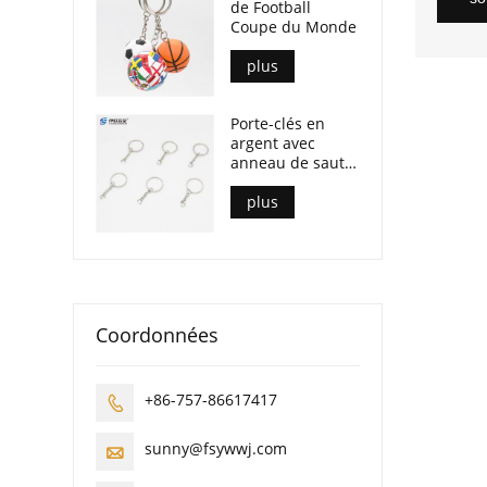
de Football
Coupe du Monde
plus
Porte-clés en
argent avec
anneau de saut
ouvert
plus
Coordonnées
+86-757-86617417

sunny@fsywwj.com
